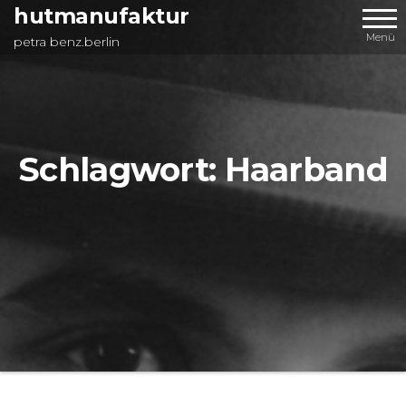
Zum
hutmanufaktur
Inhalt
Menü
petra benz.berlin
springen
Schlagwort:
Haarband