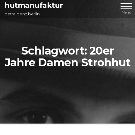
Zum
hutmanufaktur
Inhalt
Menü
petra benz.berlin
springen
Schlagwort:
20er
Jahre Damen Strohhut