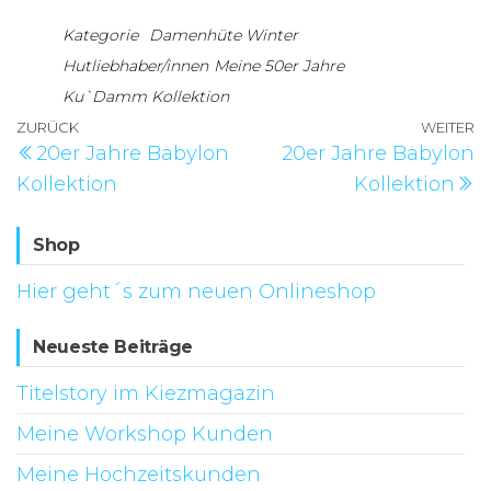
Kategorie
Damenhüte Winter
Hutliebhaber/innen
Meine 50er Jahre
Ku`Damm Kollektion
Beitragsnavigation
Vorheriger
ZURÜCK
WEITER
N
20er Jahre Babylon
20er Jahre Babylon
Beitrag
B
Kollektion
Kollektion
Shop
Hier geht´s zum neuen Onlineshop
Neueste Beiträge
Titelstory im Kiezmagazin
Meine Workshop Kunden
Meine Hochzeitskunden