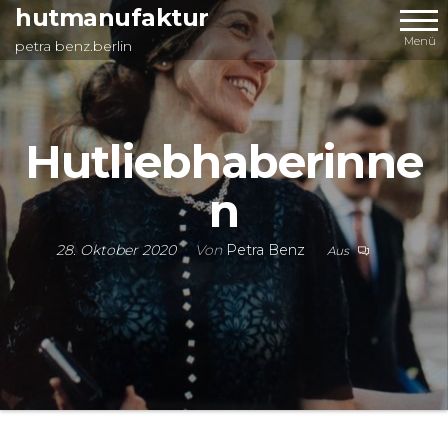
Zum
hutmanufaktur
Inhalt
Menü
petra benz.berlin
springen
Hutliebhaberinne
n
28. Oktober 2020
Von
Petra Benz
Aus