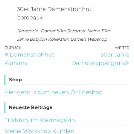
30er Jahre Damenstrohhut
bordeaux
Kategorie
Damenhüte Sommer
Meine 30er
Jahre Babylon Kollektion Damen
Webshop
Beitragsnavigation
Vorheriger
ZURÜCK
WEITER
N
Damenstrohhut
60er Jahre
Beitrag
B
Panama
Damenkappe grün
Shop
Hier geht´s zum neuen Onlineshop
Neueste Beiträge
Titelstory im Kiezmagazin
Meine Workshop Kunden