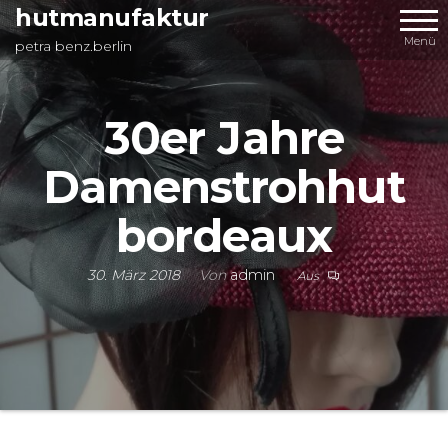
Zum
hutmanufaktur
Inhalt
Menü
petra benz.berlin
springen
30er Jahre
Damenstrohhut
bordeaux
30. März 2018
Von
admin
Aus