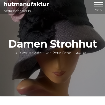
Zum
hutmanufaktur
Inhalt
Menü
petra benz.berlin
springen
Damen Strohhut
20. Februar 2017
Von
Petra Benz
Aus