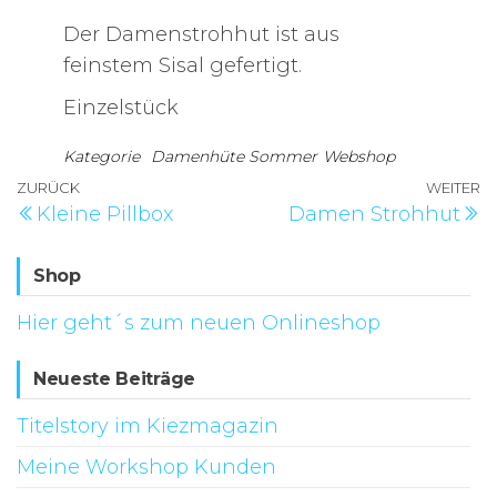
Der Damenstrohhut ist aus
feinstem Sisal gefertigt.
Einzelstück
Kategorie
Damenhüte Sommer
Webshop
Beitragsnavigation
Vorheriger
ZURÜCK
WEITER
N
Kleine Pillbox
Damen Strohhut
Beitrag
B
Shop
Hier geht´s zum neuen Onlineshop
Neueste Beiträge
Titelstory im Kiezmagazin
Meine Workshop Kunden