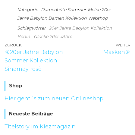
Kategorie
Damenhüte Sommer
Meine 20er
Jahre Babylon Damen Kollektion
Webshop
Schlagwörter
20er Jahre Babylon Kollektion
Berlin
Glocke 20er JAhre
Beitragsnavigation
Vorheriger
ZURÜCK
WEITER
N
20er Jahre Babylon
Masken
Beitrag
B
Sommer Kollektion
Sinamay rosè
Shop
Hier geht´s zum neuen Onlineshop
Neueste Beiträge
Titelstory im Kiezmagazin