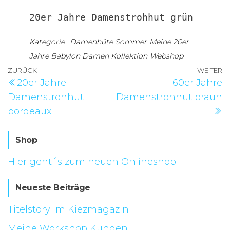
20er Jahre Damenstrohhut grün
Kategorie
Damenhüte Sommer
Meine 20er
Jahre Babylon Damen Kollektion
Webshop
Beitragsnavigation
Vorheriger
ZURÜCK
WEITER
N
20er Jahre
60er Jahre
Beitrag
B
Damenstrohhut
Damenstrohhut braun
bordeaux
Shop
Hier geht´s zum neuen Onlineshop
Neueste Beiträge
Titelstory im Kiezmagazin
Meine Workshop Kunden