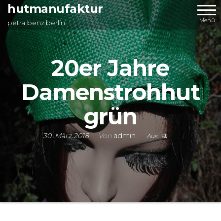
Zum
hutmanufaktur
Inhalt
Menü
petra benz.berlin
springen
20er Jahre
Damenstrohhut
grün
30. März 2018
Von
admin
Aus