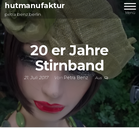
Zum
hutmanufaktur
Inhalt
Menü
petra benz.berlin
springen
20 er Jahre
Stirnband
21. Juli 2017
Von
Petra Benz
Aus