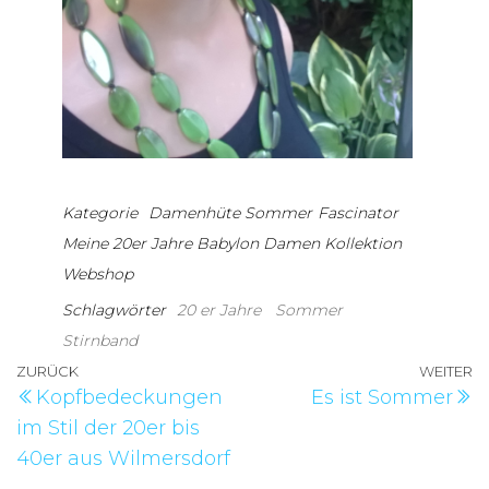
Kategorie
Damenhüte Sommer
Fascinator
Meine 20er Jahre Babylon Damen Kollektion
Webshop
Schlagwörter
20 er Jahre
Sommer
Stirnband
Beitragsnavigation
Vorheriger
ZURÜCK
WEITER
N
Kopfbedeckungen
Es ist Sommer
Beitrag
B
im Stil der 20er bis
40er aus Wilmersdorf